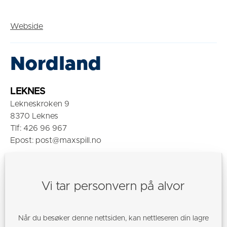
Webside
Nordland
LEKNES
Lekneskroken 9
8370 Leknes
Tlf: 426 96 967
Epost: post@maxspill.no
Webside
Vi tar personvern på alvor
NARVIK
Kongensgate 30
8815 Narvik
Når du besøker denne nettsiden, kan nettleseren din lagre
Tlf: 406 27 030