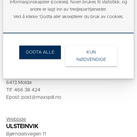
informasjonskapsler (cookies). Noen brukes til statistikk, og
Epost: post@maxspill.no
andre er lagt inn av tredjeparttjenester.
Ved å klikke 'Godta alle' aksepterer du bruk av cookies.
Webside
Møre og Romsdal
GODTA ALLE
KUN
NØDVENDIGE
MOLDE
Storgata 12-14
6413 Molde
Tlf: 466 38 424
Epost: post@maxspill.no
Webside
ULSTEINVIK
Bjørndalsvegen 11