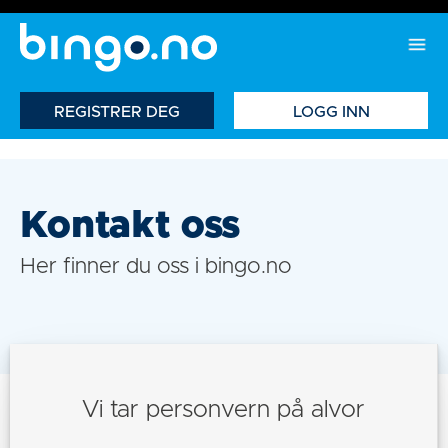
REGISTRER DEG
LOGG INN
Kontakt oss
Her finner du oss i bingo.no
Vi tar personvern på alvor
TRENGER DU HJELP TIL REGISTRERING?