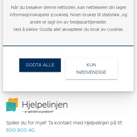
KONTAKT OSS
Når du besøker denne nettsiden, kan nettleseren din lagre
bingo.no
informasjonskapsler (cookies). Noen brukes til statistikk, og
Glynitveien 21, 1400 Ski
andre er lagt inn av tredjeparttjenester.
Epost: bingosupport@bingo.no
Ved å klikke 'Godta alle' aksepterer du bruk av cookies.
Spill bingo
– uansett hvor du er
GODTA ALLE
KUN
NØDVENDIGE
Allerede registrert?
Logg inn her
Spiller du for mye? Ta kontakt med Hjelpelinjen på tlf.
800 800 40
.